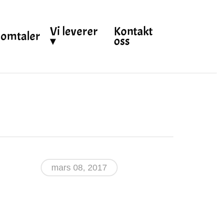
Vi leverer
Kontakt
omtaler
▾
oss
mars 08, 2017