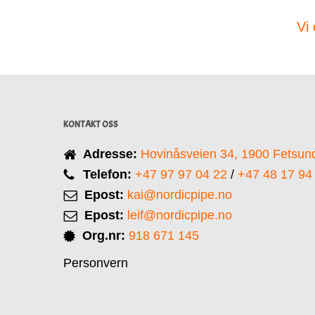
Vi 
KONTAKT OSS
Adresse:
Hovinåsveien 34,
1900 Fetsun
Telefon:
+47 97 97 04 22
/
+47 48 17 94
Epost:
kai@nordicpipe.no
Epost:
leif@nordicpipe.no
Org.nr:
918 671 145
Personvern