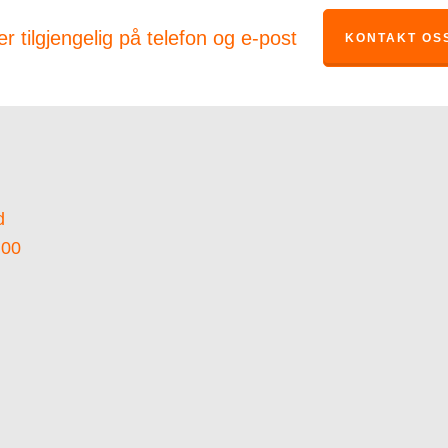
er tilgjengelig på telefon og e-post
KONTAKT OS
d
 00