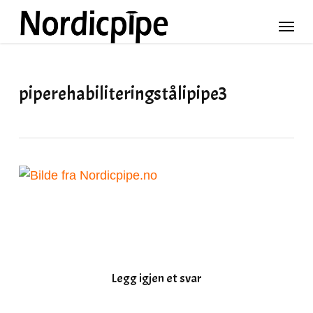
Skip
Meny
to
main
content
piperehabiliteringstålipipe3
Legg igjen et svar